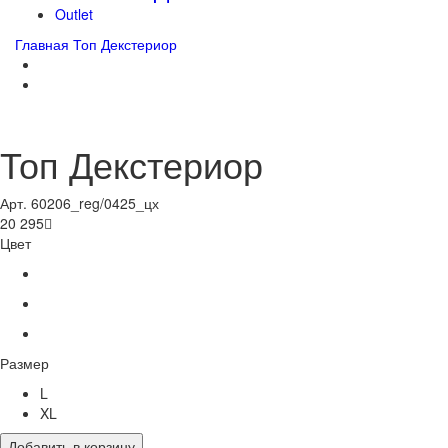
Outlet
Главная
Топ Декстериор
Топ Декстериор
Арт. 60206_reg/0425_цх
20 295

Цвет
Размер
L
XL
Добавить в корзину