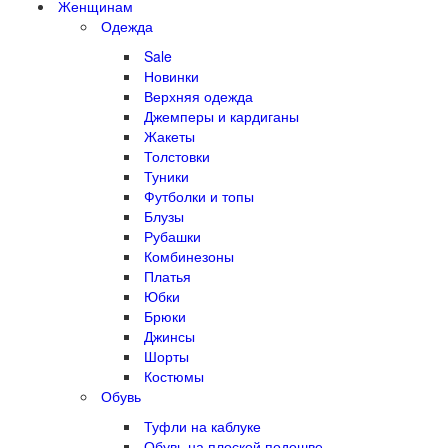
Женщинам
Одежда
Sale
Новинки
Верхняя одежда
Джемперы и кардиганы
Жакеты
Толстовки
Туники
Футболки и топы
Блузы
Рубашки
Комбинезоны
Платья
Юбки
Брюки
Джинсы
Шорты
Костюмы
Обувь
Туфли на каблуке
Обувь на плоской подошве