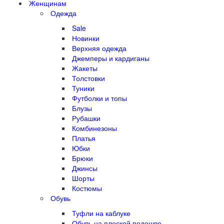
Женщинам
Одежда
Sale
Новинки
Верхняя одежда
Джемперы и кардиганы
Жакеты
Толстовки
Туники
Футболки и топы
Блузы
Рубашки
Комбинезоны
Платья
Юбки
Брюки
Джинсы
Шорты
Костюмы
Обувь
Туфли на каблуке
Обувь на плоской подошве