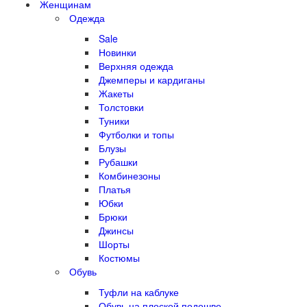
Женщинам
Одежда
Sale
Новинки
Верхняя одежда
Джемперы и кардиганы
Жакеты
Толстовки
Туники
Футболки и топы
Блузы
Рубашки
Комбинезоны
Платья
Юбки
Брюки
Джинсы
Шорты
Костюмы
Обувь
Туфли на каблуке
Обувь на плоской подошве