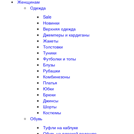
Женщинам
Одежда
Sale
Новинки
Верхняя одежда
Джемперы и кардиганы
Жакеты
Толстовки
Туники
Футболки и топы
Блузы
Рубашки
Комбинезоны
Платья
Юбки
Брюки
Джинсы
Шорты
Костюмы
Обувь
Туфли на каблуке
Обувь на плоской подошве