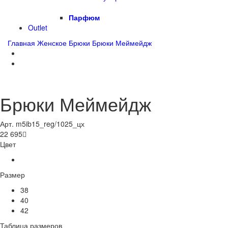
Парфюм
Outlet
Главная
Женское
Брюки
Брюки Меймейдж
Брюки Меймейдж
Арт. m5ib15_reg/1025_цх
22 695

Цвет
Размер
38
40
42
Таблица размеров