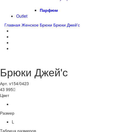
Парфюм
Outlet
Главная
Женское
Брюки
Брюки Джей'с
Брюки Джей'с
Арт. v154/0423
43 995

Цвет
Размер
L
Таблица размеров