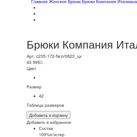
Главная
Женское
Брюки
Брюки Компания Италиана
Брюки Компания Ита
Арт. c235-172-fw.o/0823_цх
43 995

Цвет
Размер
42
Таблица размеров
Добавить в корзину
Добавить в избранное
Состав
100%п/эстер