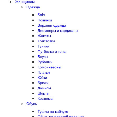
Женщинам
Одежда
Sale
Новинки
Верхняя одежда
Джемперы и кардиганы
Жакеты
Толстовки
Туники
Футболки и топы
Блузы
Рубашки
Комбинезоны
Платья
Юбки
Брюки
Джинсы
Шорты
Костюмы
Обувь
Туфли на каблуке
Обувь на плоской подошве