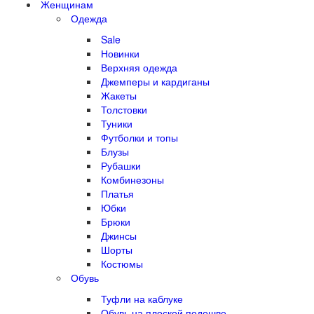
Женщинам
Одежда
Sale
Новинки
Верхняя одежда
Джемперы и кардиганы
Жакеты
Толстовки
Туники
Футболки и топы
Блузы
Рубашки
Комбинезоны
Платья
Юбки
Брюки
Джинсы
Шорты
Костюмы
Обувь
Туфли на каблуке
Обувь на плоской подошве