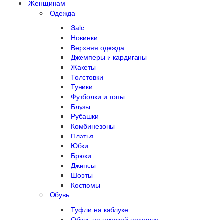
Женщинам
Одежда
Sale
Новинки
Верхняя одежда
Джемперы и кардиганы
Жакеты
Толстовки
Туники
Футболки и топы
Блузы
Рубашки
Комбинезоны
Платья
Юбки
Брюки
Джинсы
Шорты
Костюмы
Обувь
Туфли на каблуке
Обувь на плоской подошве