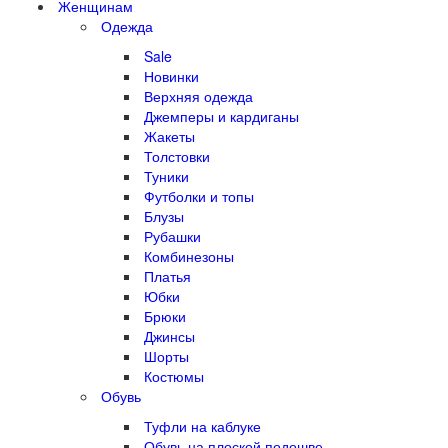
Женщинам
Одежда
Sale
Новинки
Верхняя одежда
Джемперы и кардиганы
Жакеты
Толстовки
Туники
Футболки и топы
Блузы
Рубашки
Комбинезоны
Платья
Юбки
Брюки
Джинсы
Шорты
Костюмы
Обувь
Туфли на каблуке
Обувь на плоской подошве