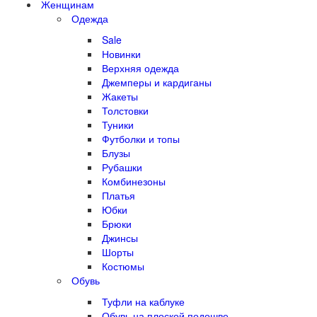
Женщинам
Одежда
Sale
Новинки
Верхняя одежда
Джемперы и кардиганы
Жакеты
Толстовки
Туники
Футболки и топы
Блузы
Рубашки
Комбинезоны
Платья
Юбки
Брюки
Джинсы
Шорты
Костюмы
Обувь
Туфли на каблуке
Обувь на плоской подошве