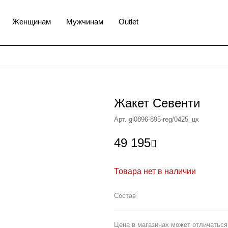
Женщинам
Мужчинам
Outlet
Жакет Севенти
Арт. gi0896-895-reg/0425_цх
49 195

Товара нет в наличии
Состав
Цена в магазинах может отличаться