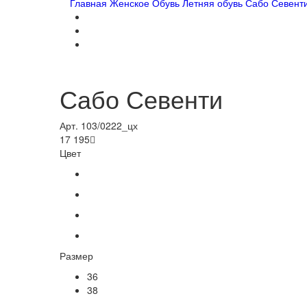
Главная
Женское
Обувь
Летняя обувь
Сабо Севент
Сабо Севенти
Арт. 103/0222_цх
17 195

Цвет
Размер
36
38