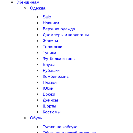
Женщинам
Одежда
Sale
Новинки
Верхняя одежда
Джемперы и кардиганы
Жакеты
Толстовки
Туники
Футболки и топы
Блузы
Рубашки
Комбинезоны
Платья
Юбки
Брюки
Джинсы
Шорты
Костюмы
Обувь
Туфли на каблуке
Обувь на плоской подошве