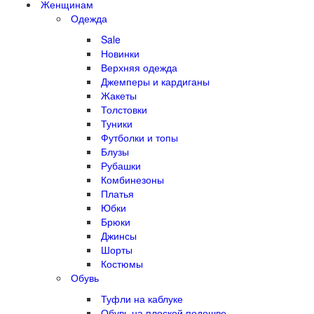
Женщинам
Одежда
Sale
Новинки
Верхняя одежда
Джемперы и кардиганы
Жакеты
Толстовки
Туники
Футболки и топы
Блузы
Рубашки
Комбинезоны
Платья
Юбки
Брюки
Джинсы
Шорты
Костюмы
Обувь
Туфли на каблуке
Обувь на плоской подошве