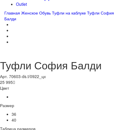
Outlet
Главная
Женское
Обувь
Туфли на каблуке
Туфли София
Балди
Туфли София Балди
Арт. 70603-ds.t/0922_цх
25 995

Цвет
Размер
36
40
Таблица размеров