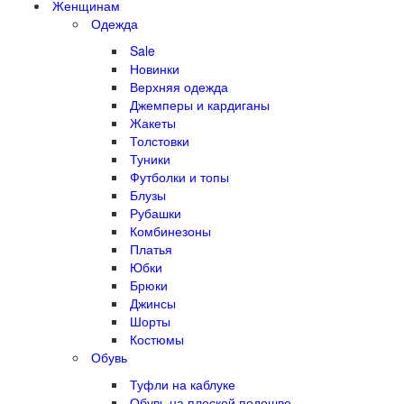
Женщинам
Одежда
Sale
Новинки
Верхняя одежда
Джемперы и кардиганы
Жакеты
Толстовки
Туники
Футболки и топы
Блузы
Рубашки
Комбинезоны
Платья
Юбки
Брюки
Джинсы
Шорты
Костюмы
Обувь
Туфли на каблуке
Обувь на плоской подошве