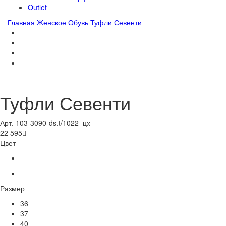
Outlet
Главная
Женское
Обувь
Туфли Севенти
Туфли Севенти
Арт. 103-3090-ds.t/1022_цх
22 595

Цвет
Размер
36
37
40