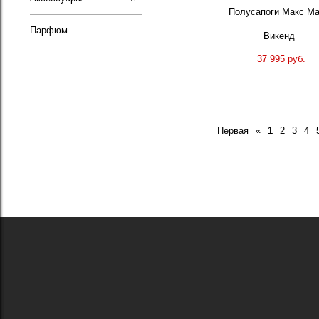
Полусапоги Макс М
Парфюм
Викенд
37 995 руб.
Первая
«
1
2
3
4