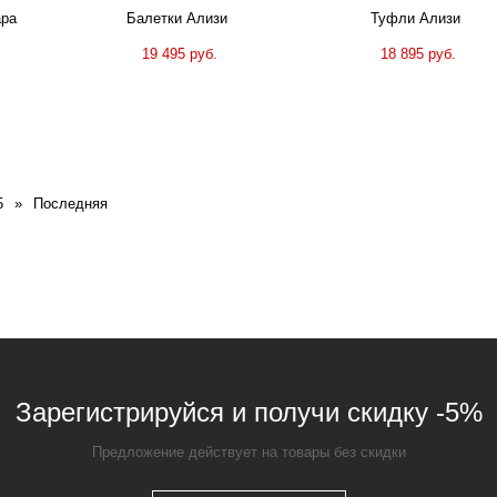
ара
Балетки Ализи
Туфли Ализи
19 495 руб.
18 895 руб.
5
»
Последняя
Зарегистрируйся и получи скидку -5%
Предложение действует на товары без скидки