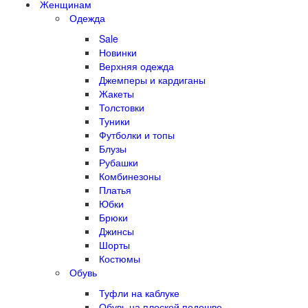
Женщинам
Одежда
Sale
Новинки
Верхняя одежда
Джемперы и кардиганы
Жакеты
Толстовки
Туники
Футболки и топы
Блузы
Рубашки
Комбинезоны
Платья
Юбки
Брюки
Джинсы
Шорты
Костюмы
Обувь
Туфли на каблуке
Обувь на плоской подошве