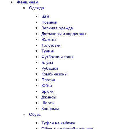
Женщинам
Одежда
Sale
Новинки
Верхняя одежда
Джемперы и кардиганы
Жакеты
Толстовки
Туники
Футболки и топы
Блузы
Рубашки
Комбинезоны
Платья
Юбки
Брюки
Джинсы
Шорты
Костюмы
Обувь
Туфли на каблуке
Обувь на плоской подошве