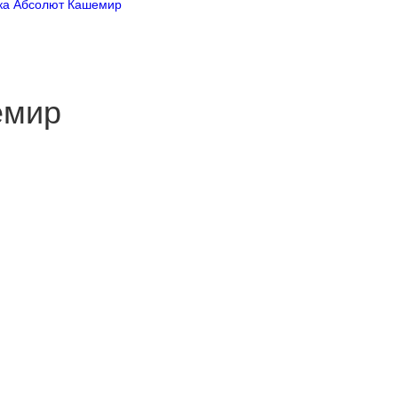
ка Абсолют Кашемир
емир