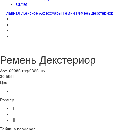
Outlet
Главная
Женское
Аксессуары
Ремни
Ремень Декстериор
Ремень Декстериор
Арт. 62986-reg/0326_цх
30 595

Цвет
Размер
II
I
III
Таблица размеров