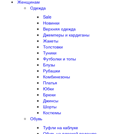
Женщинам
Одежда
Sale
Новинки
Верхняя одежда
Джемперы и кардиганы
Жакеты
Толстовки
Туники
Футболки и топы
Блузы
Рубашки
Комбинезоны
Платья
Юбки
Брюки
Джинсы
Шорты
Костюмы
Обувь
Туфли на каблуке
Обувь на плоской подошве