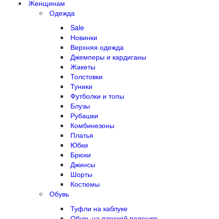
Женщинам
Одежда
Sale
Новинки
Верхняя одежда
Джемперы и кардиганы
Жакеты
Толстовки
Туники
Футболки и топы
Блузы
Рубашки
Комбинезоны
Платья
Юбки
Брюки
Джинсы
Шорты
Костюмы
Обувь
Туфли на каблуке
Обувь на плоской подошве