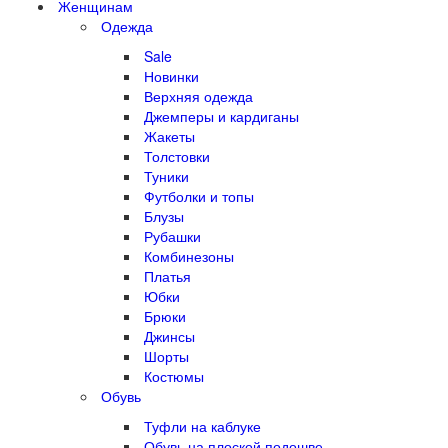
Женщинам
Одежда
Sale
Новинки
Верхняя одежда
Джемперы и кардиганы
Жакеты
Толстовки
Туники
Футболки и топы
Блузы
Рубашки
Комбинезоны
Платья
Юбки
Брюки
Джинсы
Шорты
Костюмы
Обувь
Туфли на каблуке
Обувь на плоской подошве