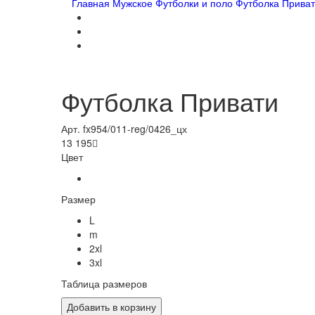
Главная
Мужское
Футболки и поло
Футболка Прива
Футболка Привати
Арт. fx954/011-reg/0426_цх
13 195

Цвет
Размер
L
m
2xl
3xl
Таблица размеров
Добавить в корзину