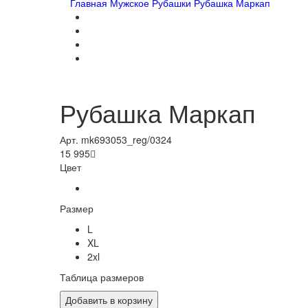
Главная
Мужское
Рубашки
Рубашка Маркап
Рубашка Маркап
Арт. mk693053_reg/0324
15 995

Цвет
Размер
L
XL
2xl
Таблица размеров
Добавить в корзину