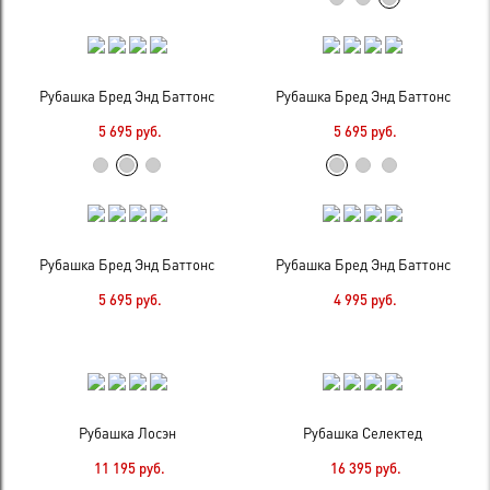
Рубашка Бред Энд Баттонс
Рубашка Бред Энд Баттонс
5 695 руб.
5 695 руб.
Рубашка Бред Энд Баттонс
Рубашка Бред Энд Баттонс
5 695 руб.
4 995 руб.
Рубашка Лосэн
Рубашка Селектед
11 195 руб.
16 395 руб.