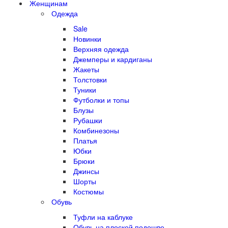
Женщинам
Одежда
Sale
Новинки
Верхняя одежда
Джемперы и кардиганы
Жакеты
Толстовки
Туники
Футболки и топы
Блузы
Рубашки
Комбинезоны
Платья
Юбки
Брюки
Джинсы
Шорты
Костюмы
Обувь
Туфли на каблуке
Обувь на плоской подошве