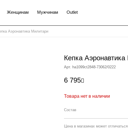
Женщинам
Мужчинам
Outlet
епка Аэронавтика Милитари
Кепка Аэронавтика
Арт. ha1099ct2848-73062/0222
6 795

Товара нет в наличии
Состав
Цена в магазинах может отличаться