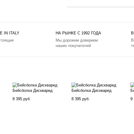
 IN ITALY
НА РЫНКЕ С 1992 ГОДА
В
стоящие
Мы дорожим доверием
В
наших покупателей
т
Бейсболка Дискваред
Бейсболка Дискваред
Б
8 395 руб.
8 395 руб.
9 